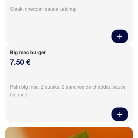
Steak, cheddar, sauce ketchup
Big mac burger
7.50 €
Pain big mac, 2 steaks, 2 tranches de cheddar, sauce
big mac