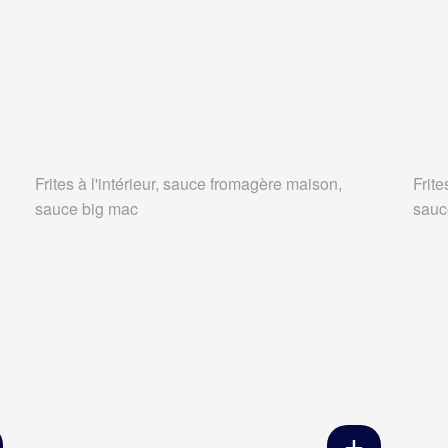
Frites à l'intérieur, sauce fromagère maison,
Frite
sauce big mac
sauc