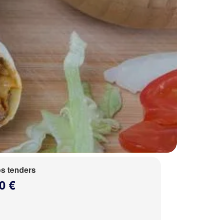
s tenders
0 €