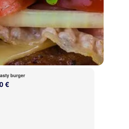
tasty burger
0 €