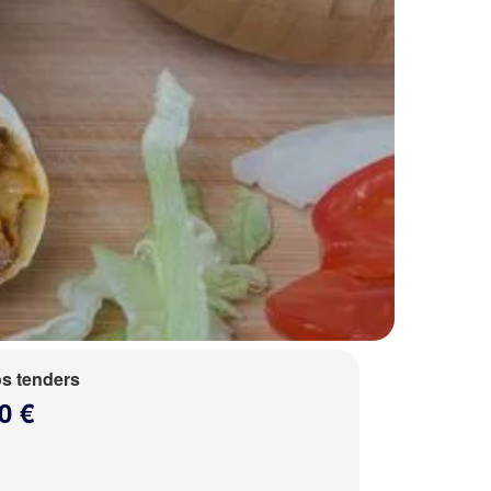
s tenders
0 €