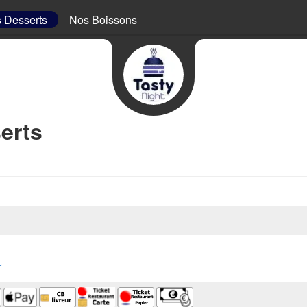
 Desserts
Nos Boissons
erts
r