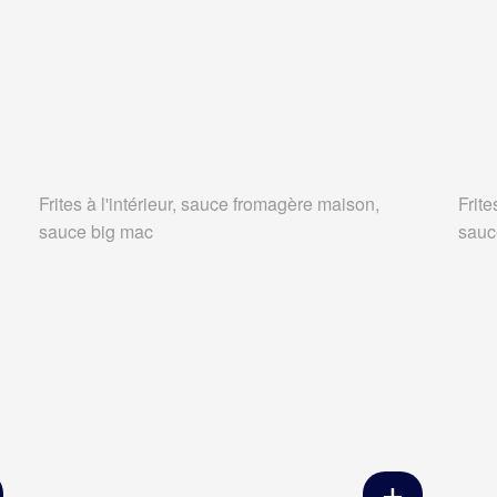
Frites à l'intérieur, sauce fromagère maison,
Frite
sauce big mac
sauc