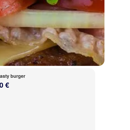
tasty burger
0 €