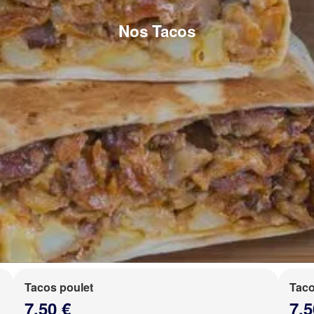
Nos Tacos
Tacos poulet
Taco
7.50 €
7.5