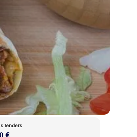
s tenders
0 €