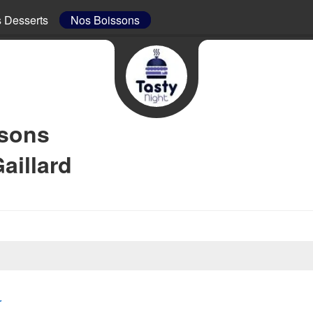
 Desserts
Nos Boissons
ssons
aillard
r