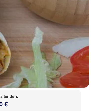
s tenders
0 €