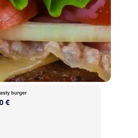
tasty burger
0 €