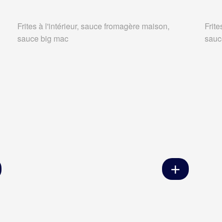
Frites à l'intérieur, sauce fromagère maison,
Frite
sauce big mac
sauc