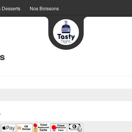
 Desserts
Nos Boissons
os
r