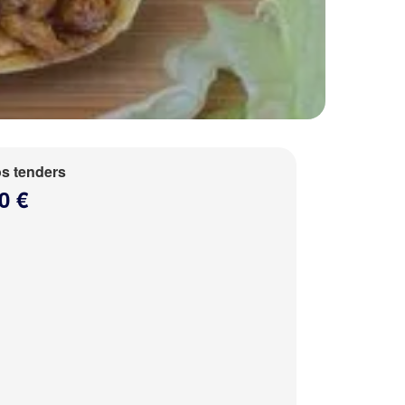
s tenders
0 €