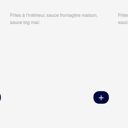
Frites à l'intérieur, sauce fromagère maison,
Frite
sauce big mac
sauc