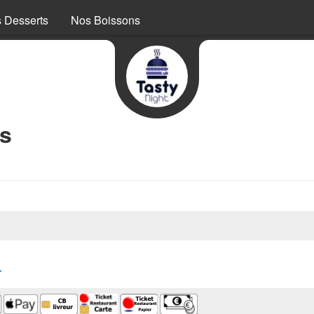
 Desserts
Nos Boissons
os
r