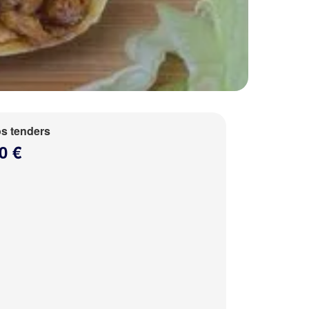
s tenders
0 €