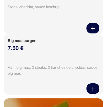
Steak, cheddar, sauce ketchup
Big mac burger
7.50 €
Pain big mac, 2 steaks, 2 tranches de cheddar, sauce
big mac