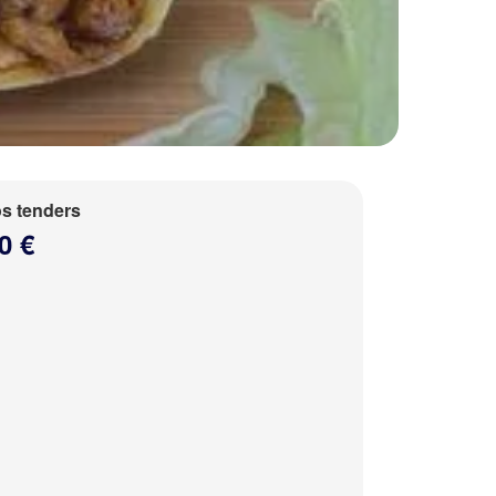
s tenders
0 €