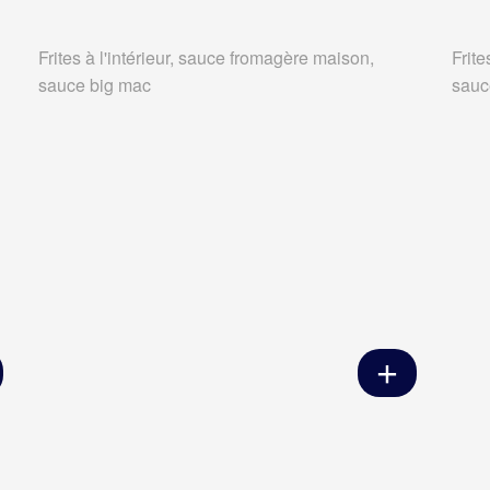
Frites à l'intérieur, sauce fromagère maison,
Frite
sauce big mac
sauc