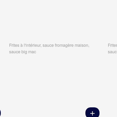
Frites à l'intérieur, sauce fromagère maison,
Frite
sauce big mac
sauc