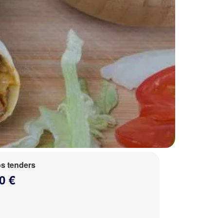
s tenders
0 €