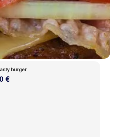
tasty burger
0 €