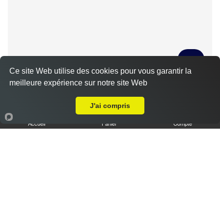
Ce site Web utilise des cookies pour vous garantir la
meilleure expérience sur notre site Web
Tiramisu spéculoos caramel L
Livraison sur Le Bout d'Anguy
3.50 €
J'ai compris
Accueil
Panier
Compte
Tiramisu cookies XL