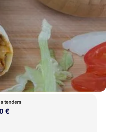
s tenders
0 €