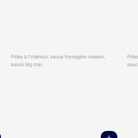
Frites à l'intérieur, sauce fromagère maison,
Frite
sauce big mac
sauc