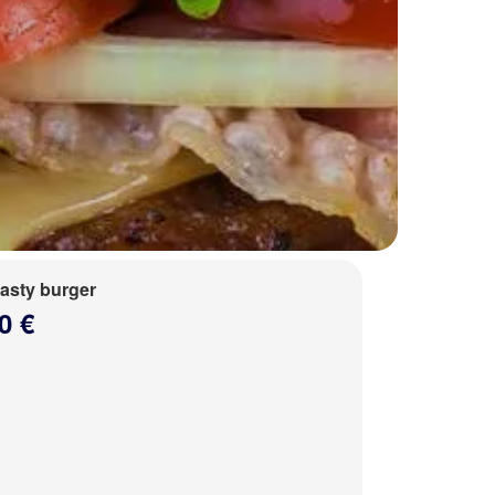
tasty burger
0 €