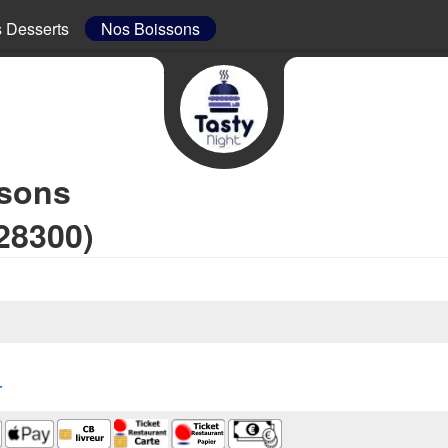
 Desserts
Nos Boissons
ssons
28300)
r