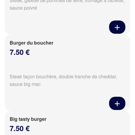
Steak, galette de pommes de terre, fromage à raclette,
sauce poivré
Burger du boucher
7.50 €
Steak façon bouchère, double tranche de cheddar,
sauce big mac
Big tasty burger
7.50 €