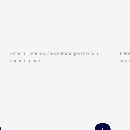
Frites à l'intérieur, sauce fromagère maison,
Frite
sauce big mac
sauc