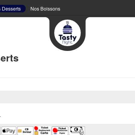
 Desserts
Nos Boissons
erts
r