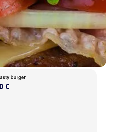
tasty burger
0 €