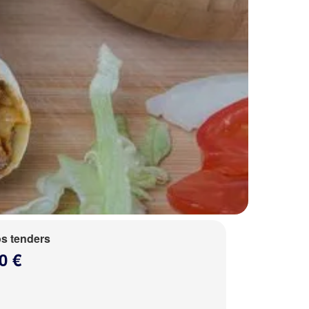
s tenders
0 €