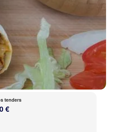
s tenders
0 €