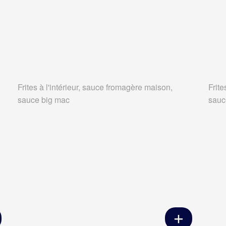
Frites à l'intérieur, sauce fromagère maison,
Frite
sauce big mac
sauc