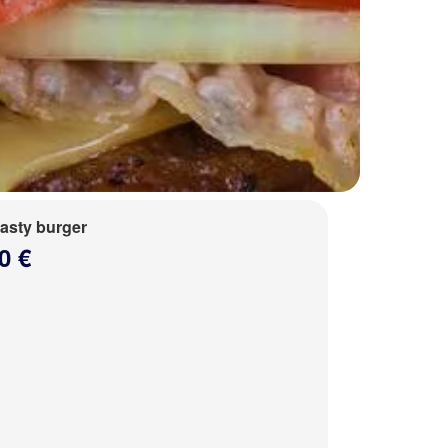
tasty burger
0 €