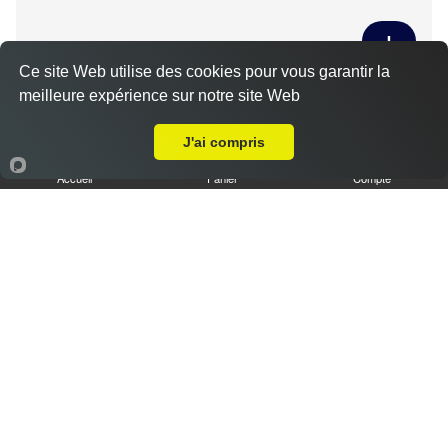
Ce site Web utilise des cookies pour vous garantir la
Tiramisu spéculoos caramel L
meilleure expérience sur notre site Web
Livraison sur Émerville
3.50 €
J'ai compris
Accueil
Panier
Compte
Tiramisu cookies XL
6.50 €