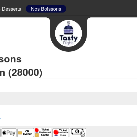
 Desserts
Nos Boissons
ssons
n (28000)
r