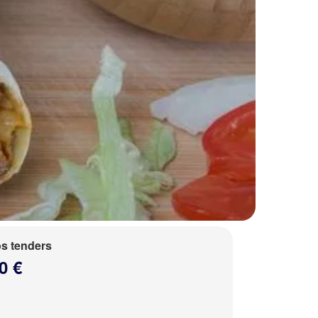
s tenders
0 €