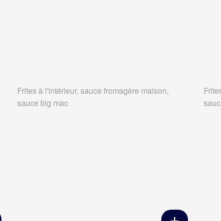
Frites à l'intérieur, sauce fromagère maison,
Frite
sauce big mac
sauc