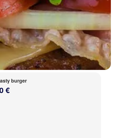
tasty burger
0 €