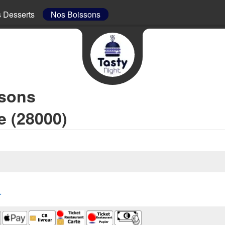
 Desserts
Nos Boissons
ssons
e (28000)
r