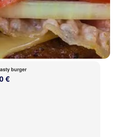
tasty burger
0 €