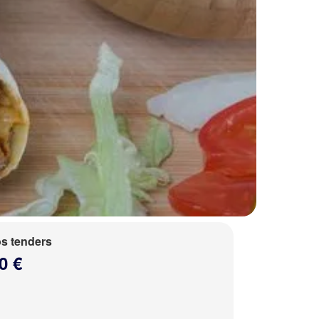
s tenders
0 €