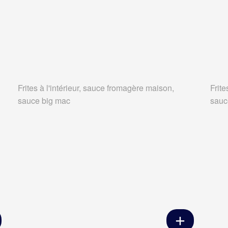
Frites à l'intérieur, sauce fromagère maison,
Frite
sauce big mac
sauc