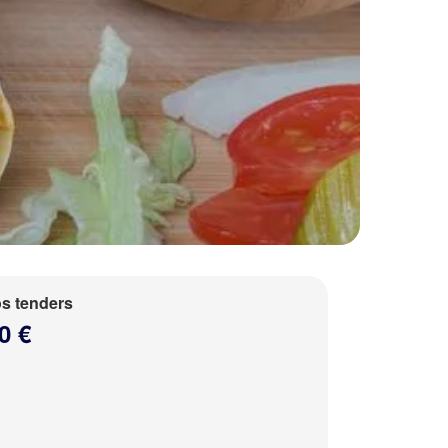
s tenders
0 €