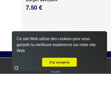
7.50 €
Ce site Web utilise des cookies pour vous
garantir la meilleure expérience sur notre site
Web
J'ai compris
Steak, galette de pommes de terre, fromage à
raclette, sauce poivré
Accueil