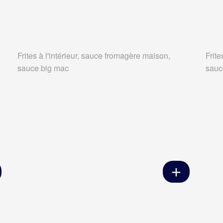
Frites à l'intérieur, sauce fromagère maison,
Frite
sauce big mac
sauc