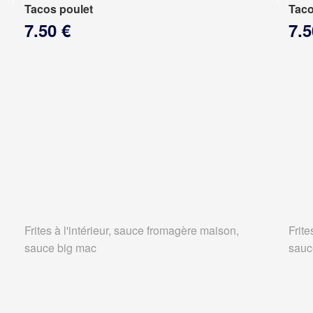
Tacos poulet
Taco
7.50 €
7.5
Frites à l'intérieur, sauce fromagère maison,
Frite
sauce big mac
sauc