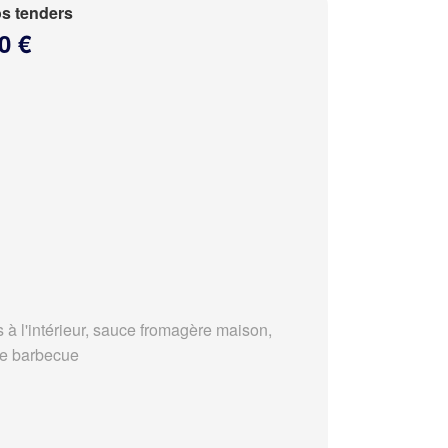
s tenders
0 €
s à l'intérieur, sauce fromagère maison,
e barbecue