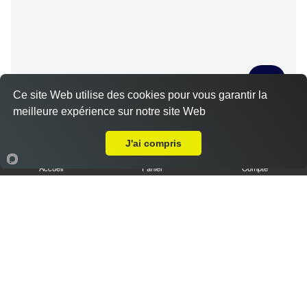
Ce site Web utilise des cookies pour vous garantir la
meilleure expérience sur notre site Web
Tiramisu spéculoos caramel L
Livraison sur Chartres Haut de Chartres
3.50 €
J'ai compris
Accueil
Panier
Compte
Tiramisu cookies XL