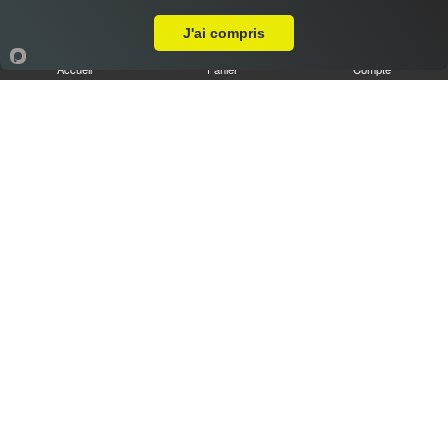
Livraison sur Chartres Centre
J'ai compris
Accueil
Panier
Compte
Tiramisu speculoos caramel XL
6.50 €