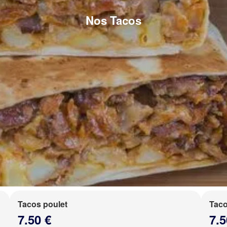
Nos Tacos
Tacos poulet
Taco
7.50 €
7.5