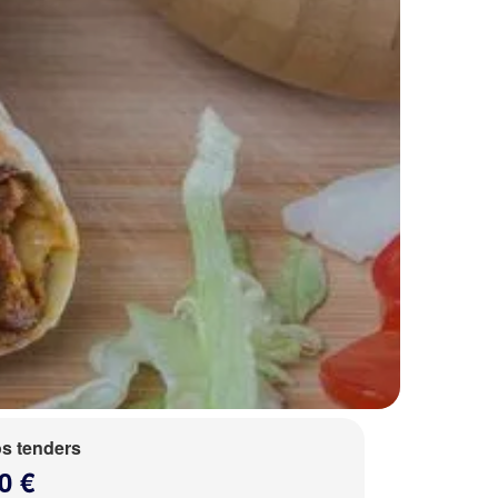
s tenders
0 €