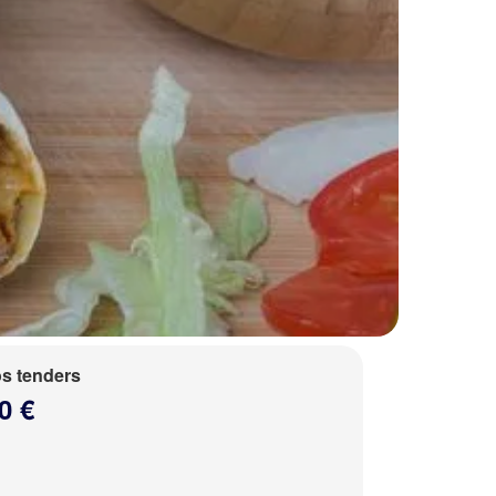
s tenders
0 €