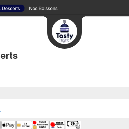
 Desserts
Nos Boissons
erts
r