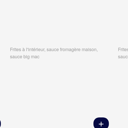
Frites à l'intérieur, sauce fromagère maison,
Frite
sauce big mac
sauc