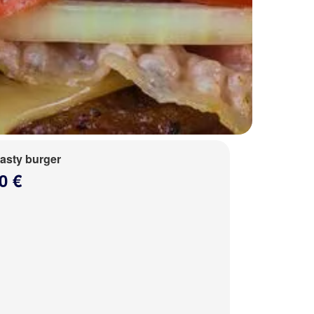
tasty burger
0 €