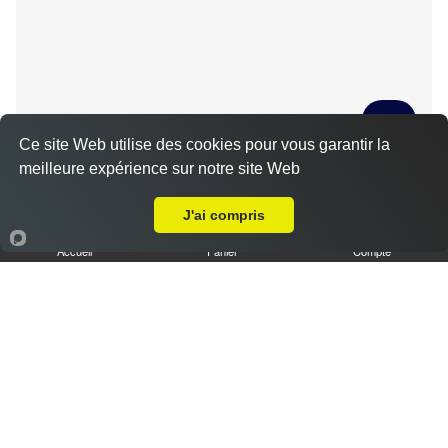
Ce site Web utilise des cookies pour vous garantir la
meilleure expérience sur notre site Web
Tiramisu spéculoos caramel L
Livraison sur Berchères-les-Pierres
3.50 €
J'ai compris
Accueil
Panier
Compte
Tiramisu cookies XL