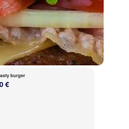
tasty burger
0 €