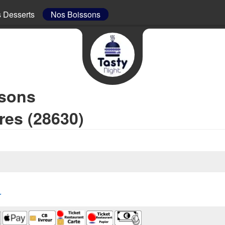
 Desserts
Nos Boissons
ssons
res (28630)
r