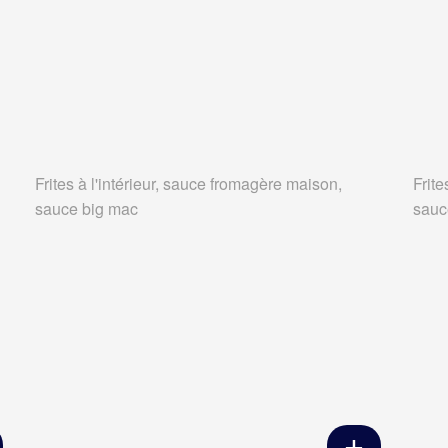
Frites à l'intérieur, sauce fromagère maison,
Frite
sauce big mac
sauc