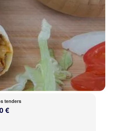
s tenders
0 €