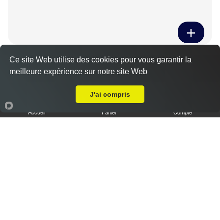
Tiramisu spéculoos caramel L
Ce site Web utilise des cookies pour vous garantir la
3.50 €
meilleure expérience sur notre site Web
Livraison sur Barjouville
J'ai compris
Accueil
Panier
Compte
Tiramisu cookies XL
6.50 €