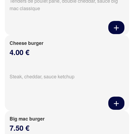
Tenders de poulet pané, double cheddar, sauce big
mac classique
Cheese burger
4.00 €
Steak, cheddar, sauce ketchup
Big mac burger
7.50 €