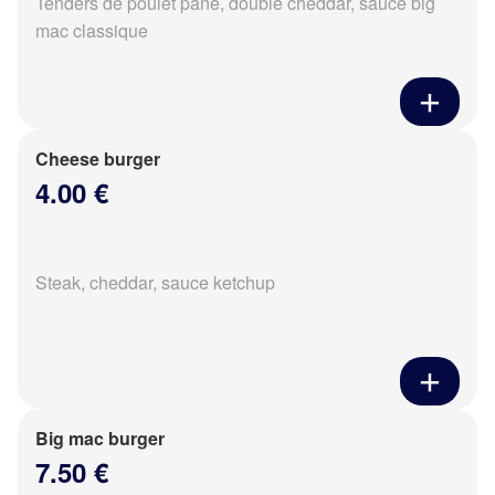
Tenders de poulet pané, double cheddar, sauce big
mac classique
Cheese burger
4.00 €
Steak, cheddar, sauce ketchup
Big mac burger
7.50 €