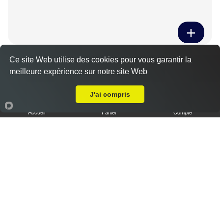
Tiramisu spéculoos caramel L
Ce site Web utilise des cookies pour vous garantir la
3.50 €
meilleure expérience sur notre site Web
Livraison sur Ymonville
J'ai compris
Accueil
Panier
Compte
Tiramisu cookies XL
6.50 €