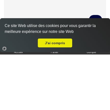
Ce site Web utilise des cookies pour vous garantir la
meilleure expérience sur notre site Web
Tiramisu spéculoos caramel L
Livraison sur Ymonville
3.50 €
J'ai compris
Accueil
Panier
Compte
Tiramisu cookies XL
6.50 €