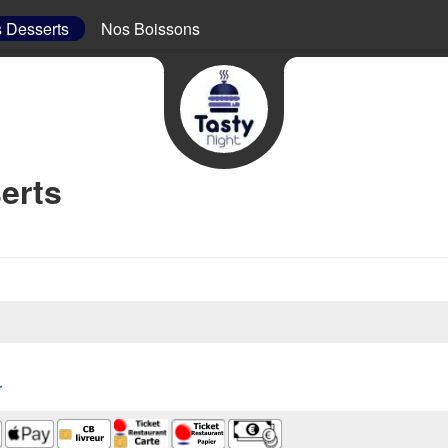
 Desserts
Nos Boissons
erts
r