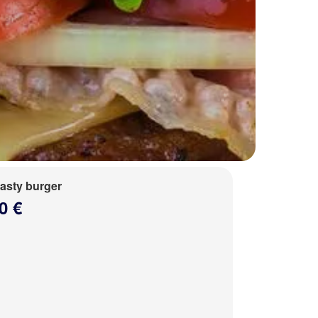
tasty burger
0 €