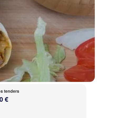
s tenders
0 €