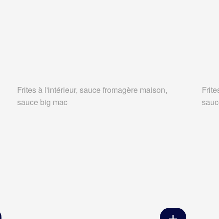
Frites à l'intérieur, sauce fromagère maison,
Frite
sauce big mac
sauc