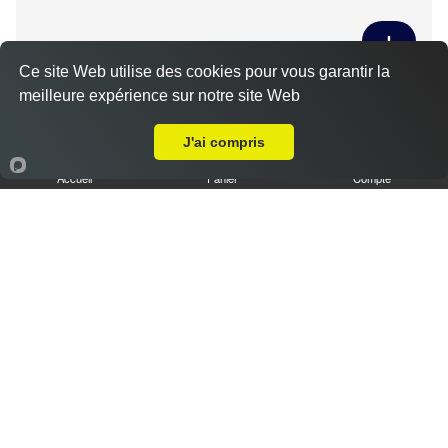
Ce site Web utilise des cookies pour vous garantir la
Tiramisu spéculoos caramel L
meilleure expérience sur notre site Web
Livraison sur Theuville
3.50 €
J'ai compris
Accueil
Panier
Compte
Tiramisu cookies XL
6.50 €