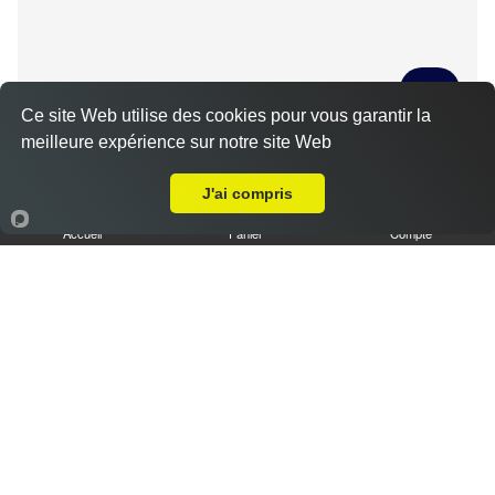
Ce site Web utilise des cookies pour vous garantir la
meilleure expérience sur notre site Web
Tiramisu spéculoos caramel L
Livraison sur Theuville
3.50 €
J'ai compris
Accueil
Panier
Compte
Tiramisu cookies XL
6.50 €