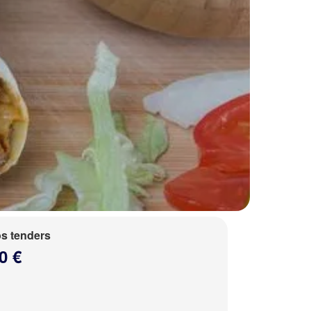
s tenders
0 €