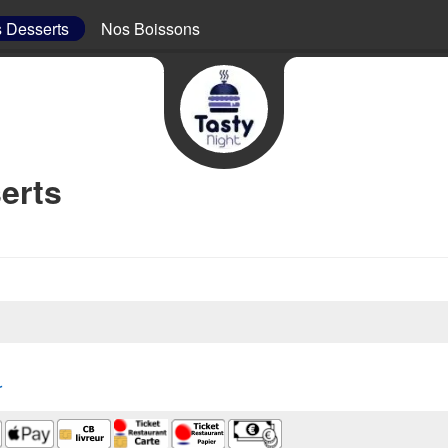
 Desserts
Nos Boissons
erts
r