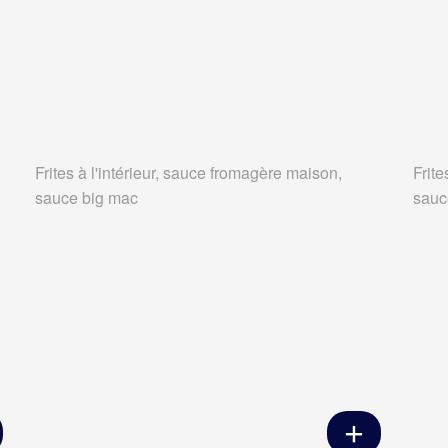
Frites à l'intérieur, sauce fromagère maison,
Frite
sauce big mac
sauc