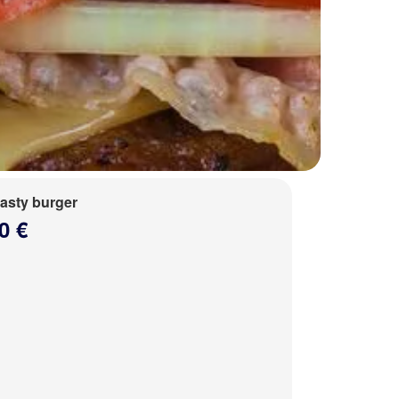
tasty burger
0 €