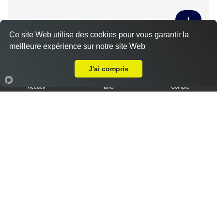
Ce site Web utilise des cookies pour vous garantir la
Tiramisu spéculoos caramel L
meilleure expérience sur notre site Web
Livraison sur Sandarville
3.50 €
J'ai compris
Accueil
Panier
Compte
Tiramisu cookies XL
6.50 €