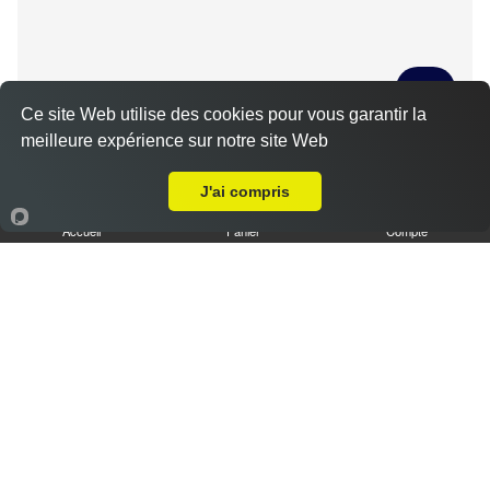
Ce site Web utilise des cookies pour vous garantir la
meilleure expérience sur notre site Web
Tiramisu spéculoos caramel L
Livraison sur Sandarville
3.50 €
J'ai compris
Accueil
Panier
Compte
Tiramisu cookies XL
6.50 €