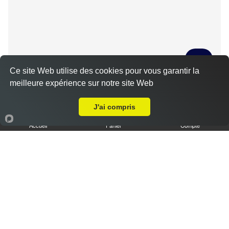
Ce site Web utilise des cookies pour vous garantir la
meilleure expérience sur notre site Web
Tiramisu spéculoos caramel L
Livraison sur Saint Georges sur Eure
3.50 €
J'ai compris
Accueil
Panier
Compte
Tiramisu cookies XL