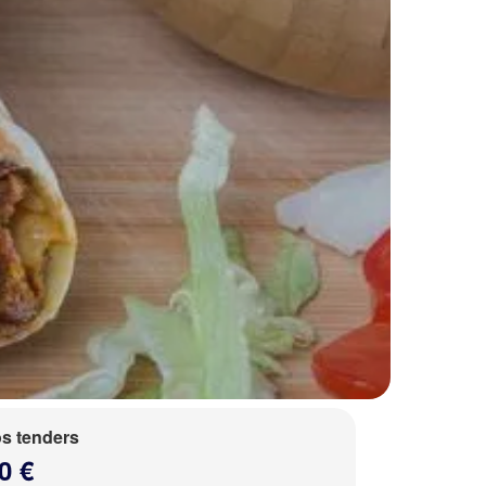
s tenders
0 €