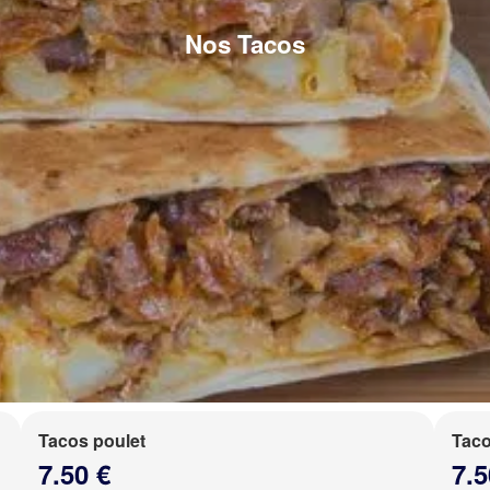
Nos Tacos
Tacos poulet
Taco
7.50 €
7.5