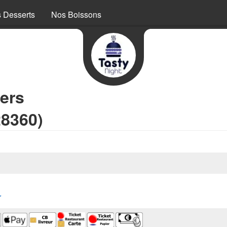
 Desserts
Nos Boissons
ers
28360)
r