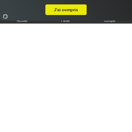
Livraison sur Nogent-le-Phaye
J'ai compris
Accueil
Panier
Compte
Tiramisu speculoos caramel XL
6.50 €