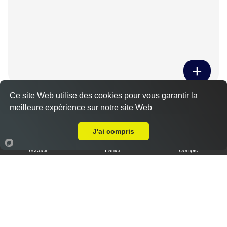
Tiramisu spéculoos caramel L
Ce site Web utilise des cookies pour vous garantir la
meilleure expérience sur notre site Web
3.50 €
Livraison sur Mittainvilliers-Vérigny
J'ai compris
Accueil
Panier
Compte
Tiramisu cookies XL