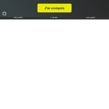
Livraison sur Meslay-le-Grenet
J'ai compris
Accueil
Panier
Compte
Tiramisu speculoos caramel XL
6.50 €