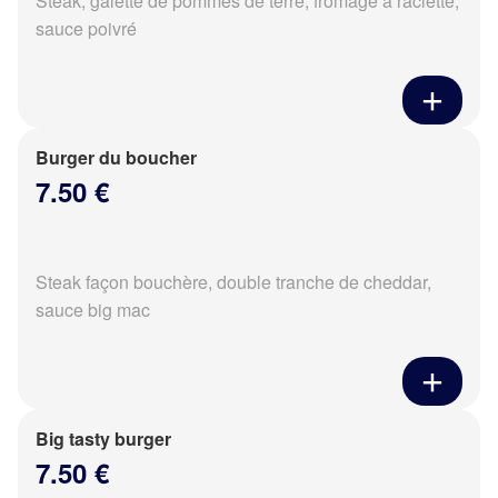
Steak, galette de pommes de terre, fromage à raclette,
sauce poivré
Burger du boucher
7.50 €
Steak façon bouchère, double tranche de cheddar,
sauce big mac
Big tasty burger
7.50 €