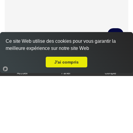
Ce site Web utilise des cookies pour vous garantir la
meilleure expérience sur notre site Web
Tiramisu spéculoos caramel L
Livraison sur La Bourdinière-Saint-Loup
3.50 €
J'ai compris
Accueil
Panier
Compte
Tiramisu cookies XL