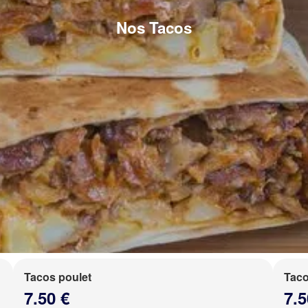
Nos Tacos
Tacos poulet
Taco
7.50 €
7.5