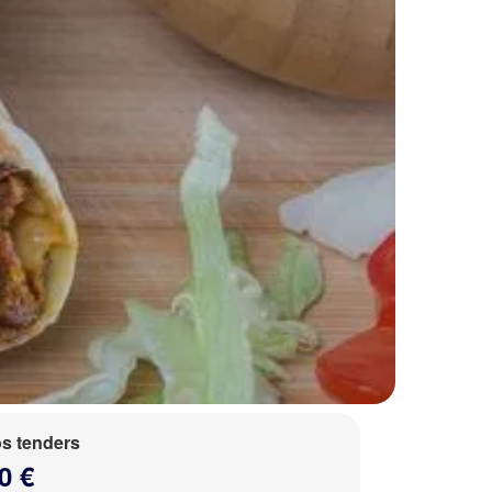
s tenders
0 €