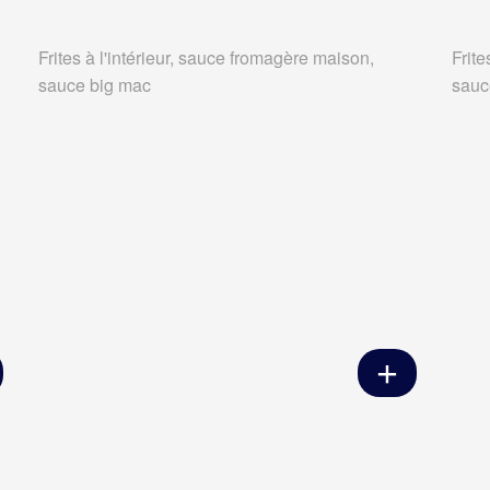
Frites à l'intérieur, sauce fromagère maison,
Frite
sauce big mac
sauc