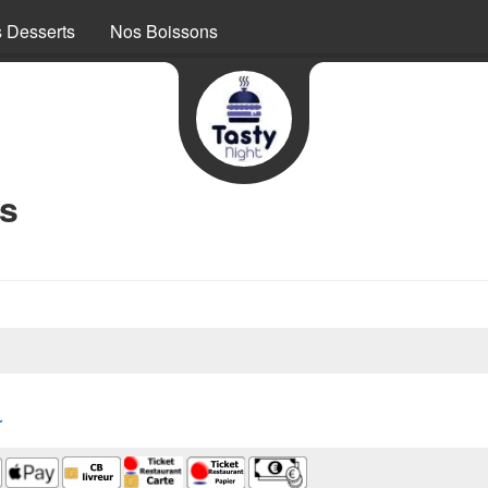
 Desserts
Nos Boissons
os
r