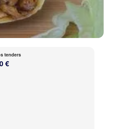
s tenders
0 €