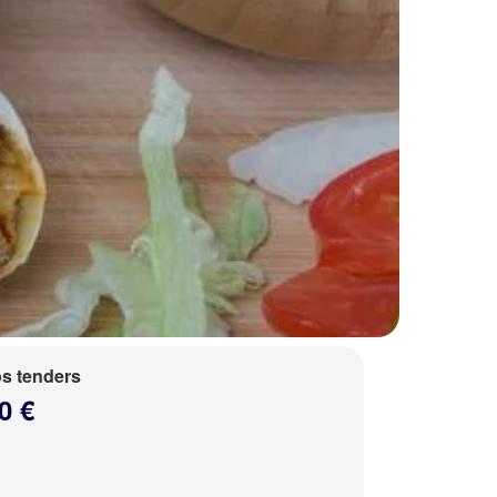
s tenders
0 €