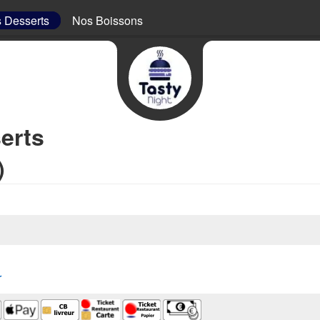
 Desserts
Nos Boissons
erts
)
r