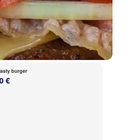
tasty burger
0 €