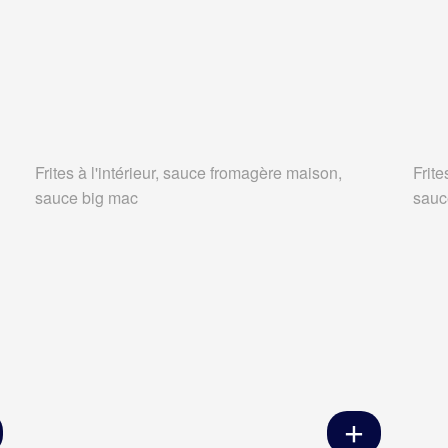
Frites à l'intérieur, sauce fromagère maison,
Frite
sauce big mac
sauc