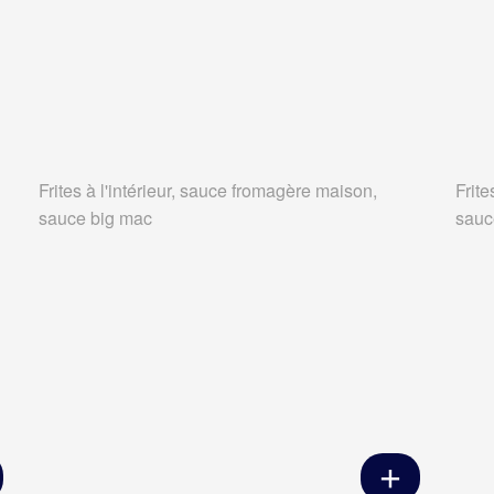
Frites à l'intérieur, sauce fromagère maison,
Frite
sauce big mac
sauc