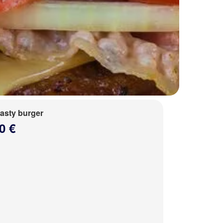
tasty burger
0 €