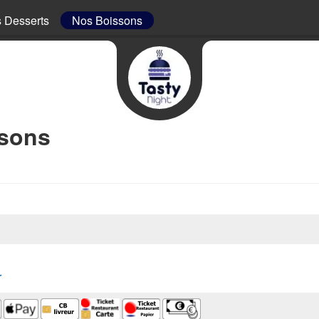
 Desserts
Nos Boissons
ssons
r