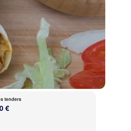
s tenders
0 €