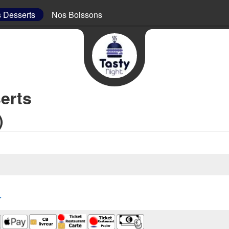
 Desserts
Nos Boissons
erts
)
r