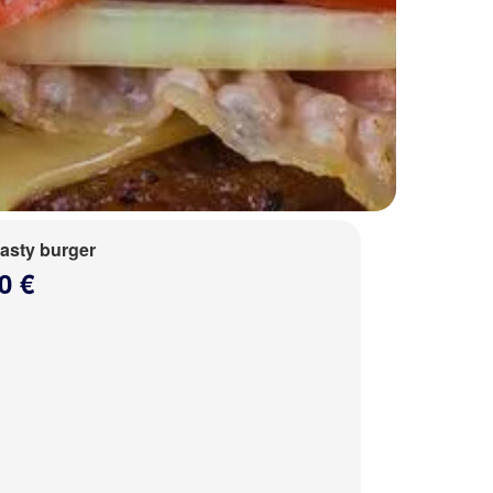
tasty burger
0 €