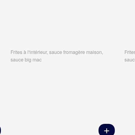
Frites à l'intérieur, sauce fromagère maison,
Frite
sauce big mac
sauc