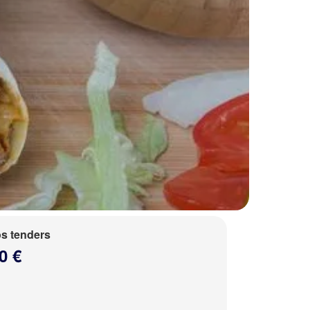
s tenders
0 €