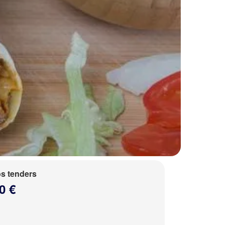
s tenders
0 €