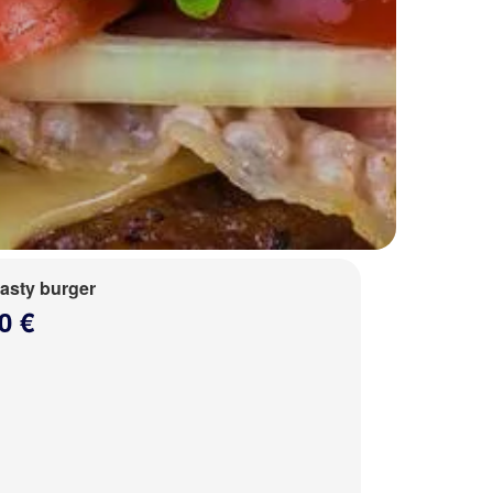
tasty burger
0 €