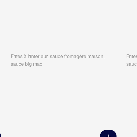
Frites à l'intérieur, sauce fromagère maison,
Frite
sauce big mac
sauc