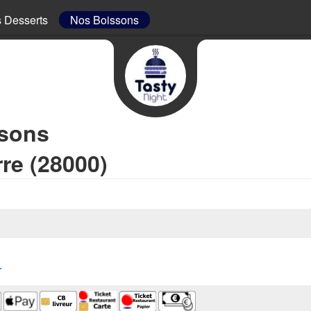
 Desserts
Nos Boissons
ssons
rre (28000)
r