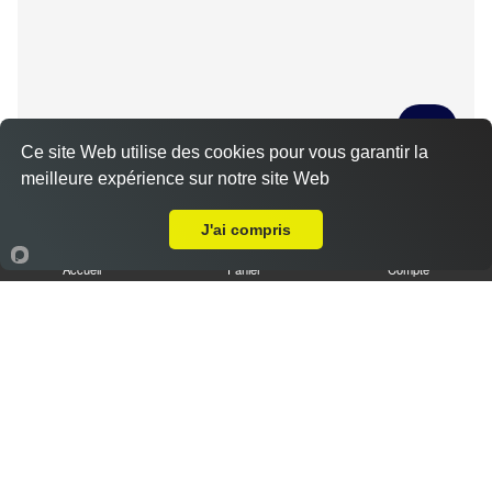
Ce site Web utilise des cookies pour vous garantir la
meilleure expérience sur notre site Web
Tiramisu spéculoos caramel L
Livraison sur Chartres Petite Venise
3.50 €
J'ai compris
Accueil
Panier
Compte
Tiramisu cookies XL