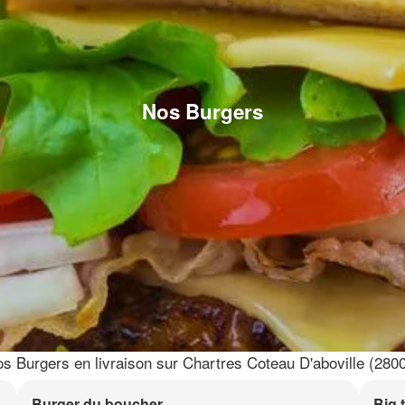
Nos Burgers
s Burgers en livraison sur Chartres Coteau D'aboville (280
Burger du boucher
Big 