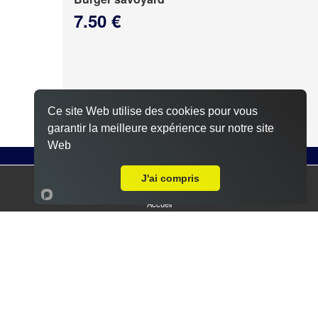
7.50 €
Ce site Web utilise des cookies pour vous
garantir la meilleure expérience sur notre site
Web
J'ai compris
Steak, galette de pommes de terre, fromage à
raclette, sauce poivré
Accueil