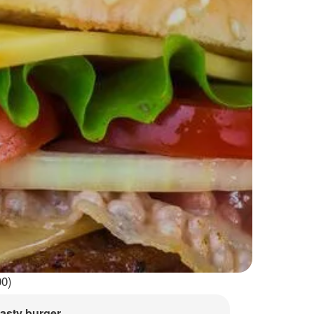
00)
tasty burger