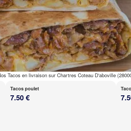
os Tacos en livraison sur Chartres Coteau D'aboville (2800
Tacos poulet
Taco
7.50 €
7.5